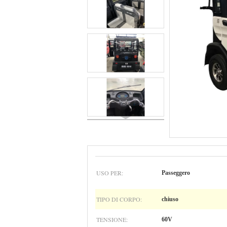
USO PER:
Passeggero
TIPO DI CORPO:
chiuso
TENSIONE:
60V