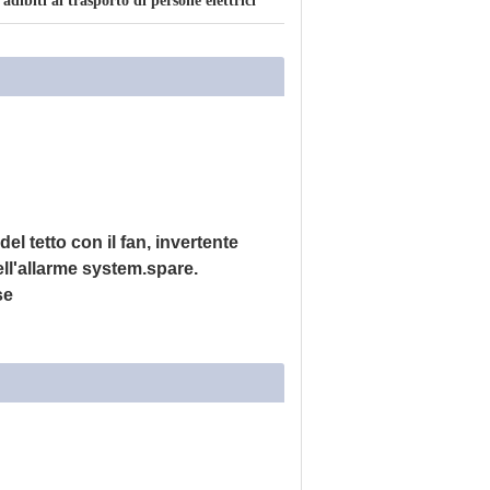
 adibiti al trasporto di persone elettrici
el tetto con il fan, invertente
ell'allarme system.spare.
se