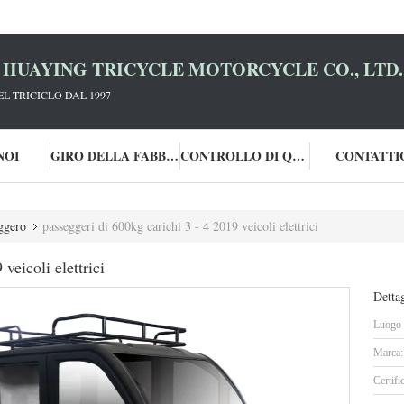
HUAYING TRICYCLE MOTORCYCLE CO., LTD.
L TRICICLO DAL 1997
NOI
GIRO DELLA FABBRICA
CONTROLLO DI QUALITÀ
CONTATTI
eggero
passeggeri di 600kg carichi 3 - 4 2019 veicoli elettrici
veicoli elettrici
Dettag
Luogo d
Marca:
Certifi