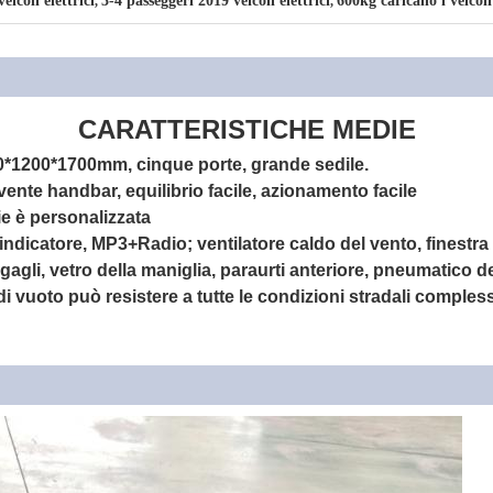
icoli elettrici
3-4 passeggeri 2019 veicoli elettrici
600kg caricano i veicoli
,
,
CARATTERISTICHE MEDIE
0*1200*1700mm, cinque porte, grande sedile.
nte handbar, equilibrio facile, azionamento facile
e è personalizzata
indicatore, MP3+Radio; ventilatore caldo del vento, finestra d
agli, vetro della maniglia, paraurti anteriore, pneumatico d
 di vuoto può resistere a tutte le condizioni stradali comples