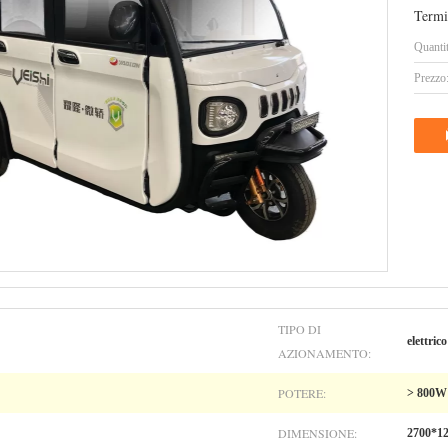
Termi
Quanti
Prezzo
TIPO DI
elettrico
AZIONAMENTO:
POTERE:
> 800W
DIMENSIONE:
2700*1