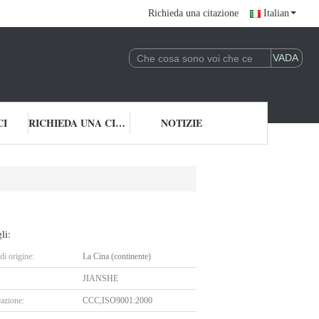
Richieda una citazione
Italian
CI
RICHIEDA UNA CITAZIONE
NOTIZIE
li:
i origine:
La Cina (continente)
JIANSHE
cazione:
CCC,ISO9001:2000