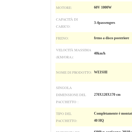
MOTORE:
60V 1000W
CAPACITÀ DI
3-4passengers
CARICO:
FRENO:
freno a disco posteriore
VELOCITÀ MASSIMA
40km/h
(KM/ORA):
NOME DI PRODOTTO:
WEISHI
SINGOLA
DIMENSIONE DEL
270X120X170 cm
PACCHETTO :
TIPO DEL
Completamente è montato 
PACCHETTO:
40 HQ