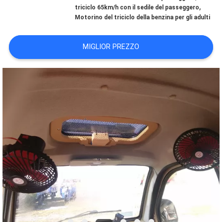
CONTROLLO
,
triciclo 65km/h con il sedile del passeggero
Motorino del triciclo della benzina per gli adulti
DI
QUALITÀ
MIGLIOR PREZZO
CONTATTICI
NOTIZIE
RICHIEDA
UNA
CITAZIONE
MAPPA
DEL