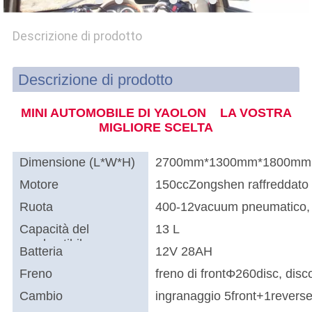
SITO
Descrizione di prodotto
PRIVACY
Descrizione di prodotto
POLICY
MINI AUTOMOBILE DI YAOLON LA VOSTRA
MIGLIORE SCELTA
Dimensione (L*W*H)
2700mm*1300mm*1800mm
Motore
150ccZongshen raffreddato
Ruota
400-12vacuum pneumatico, or
Capacità del
13 L
combustibile
Batteria
12V 28AH
Freno
freno di frontΦ260disc, disc
Cambio
ingranaggio 5front+1revers