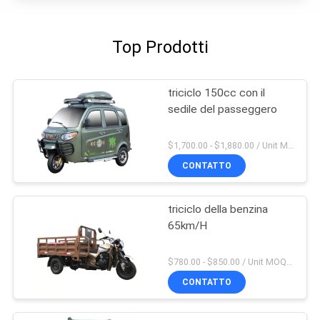
Top Prodotti
triciclo 150cc con il
sedile del passeggero
$1,700.00 - $1,880.00 / Unit MOQ:4 unità
CONTATTO
triciclo della benzina
65km/H
$780.00 - $850.00 / Unit MOQ:20 unità/unità
CONTATTO