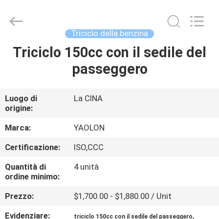
Everest
Huaying
Tricycle
Motorcycle
Co.,
Triciclo della benzina
Ltd..
All
Rights
Triciclo 150cc con il sedile del
CASA
Reserved.
passeggero
PRODOTTI
Luogo di
La CINA
origine:
CIRCA
NOI
Marca:
YAOLON
Certificazione:
ISO,CCC
GIRO
Quantità di
4 unità
DELLA
ordine minimo:
FABBRICA
Prezzo:
$1,700.00 - $1,880.00 / Unit
Evidenziare:
,
triciclo 150cc con il sedile del passeggero