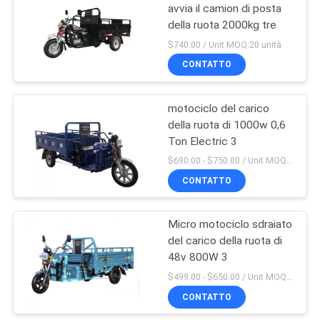
avvia il camion di posta
della ruota 2000kg tre
30
$740.00 / Unit MOQ:20 unità
Triciclo elettrico del
CONTATTO
passeggero
motociclo del carico
della ruota di 1000w 0,6
Ton Electric 3
$690.00 - $750.00 / Unit MOQ:10 unità/unità
CONTATTO
29
Motociclo del carico
Micro motociclo sdraiato
del carico della ruota di
di 3 ruote
48v 800W 3
$499.00 - $650.00 / Unit MOQ:10 unità/unità
CONTATTO