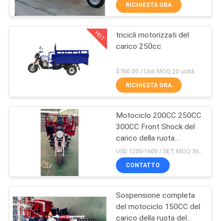
CONTROLLO
RICHIESTA ORA
DI
HOT
tricicli motorizzati del
QUALITÀ
31
carico 250cc
Triciclo del carico
CONTATTICI
$760.00 / Unit MOQ:20 unità
200CC
RICHIESTA ORA
NOTIZIE
Motociclo 200CC 250CC
300CC Front Shock del
RICHIEDA
carico della ruota
28
UNA
60KM/H tre
USD 1200-1600 / SET MOQ:36 INSIEMI
Triciclo del carico
CITAZIONE
CONTATTO
150CC
Sospensione completa
MAPPA
del motociclo 150CC del
DEL
carico della ruota del