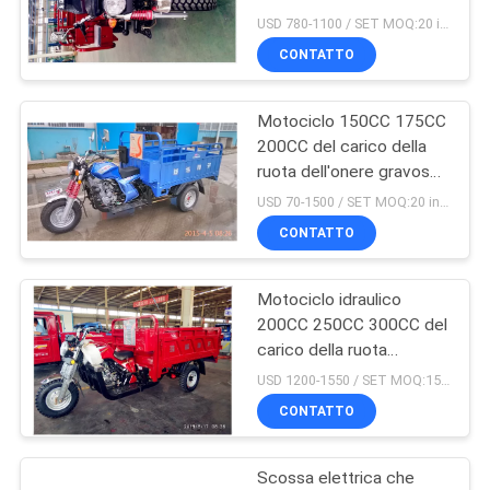
carico 3 dell'onere
SITO
USD 780-1100 / SET MOQ:20 insiemi
gravoso
CONTATTO
48
PRIVACY
Triciclo motorizzato
Motociclo 150CC 175CC
POLICY
200CC del carico della
del passeggero
ruota dell'onere gravoso
tre
USD 70-1500 / SET MOQ:20 insiemi
CONTATTO
Motociclo idraulico
36
200CC 250CC 300CC del
Triciclo elettrico del
carico della ruota
dell'onere gravoso 3
USD 1200-1550 / SET MOQ:15 insiemi
carico
dello scarico
CONTATTO
Scossa elettrica che