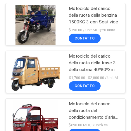
Motociclo del carico
25
della ruota della benzina
Triciclo della
1500KG 3 con Seat vice
$790.00 / Unit MOQ:20 unità
benzina
CONTATTO
Motociclo del carico
della ruota della trave 3
della cabina 40*80*3mm
38
del motorino
$1,700.00 - $2,000.00 / Unit MOQ:1 unità/unità
CONTATTO
Triciclo della cabina
Motociclo del carico
della ruota del
condizionamento d'aria
70km/H 150cc tre
$690.00 MOQ:>Unità =6