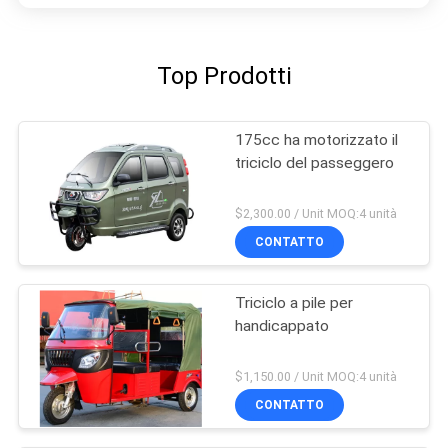
Top Prodotti
175cc ha motorizzato il
triciclo del passeggero
$2,300.00 / Unit MOQ:4 unità
CONTATTO
Triciclo a pile per
handicappato
$1,150.00 / Unit MOQ:4 unità
CONTATTO