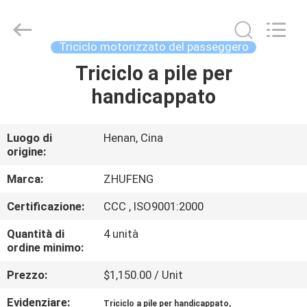
Everest
Huaying
Tricycle
Motorcycle
Co.,
Triciclo motorizzato del passeggero
Ltd..
All
Rights
Triciclo a pile per
CASA
Reserved.
handicappato
PRODOTTI
Luogo di
Henan, Cina
origine:
CIRCA
NOI
Marca:
ZHUFENG
Certificazione:
CCC , ISO9001:2000
GIRO
Quantità di
4 unità
DELLA
ordine minimo:
FABBRICA
Prezzo:
$1,150.00 / Unit
Evidenziare:
,
Triciclo a pile per handicappato