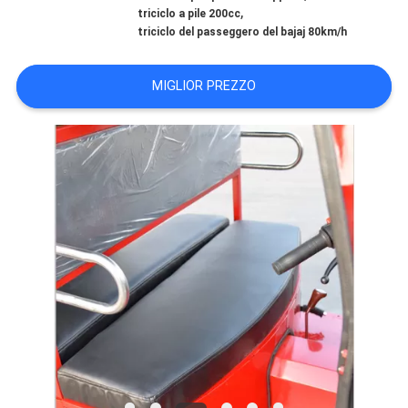
CONTROLLO
,
triciclo a pile 200cc
triciclo del passeggero del bajaj 80km/h
DI
QUALITÀ
MIGLIOR PREZZO
CONTATTICI
NOTIZIE
RICHIEDA
UNA
CITAZIONE
MAPPA
DEL