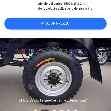
CONTROLLO
,
triciclo del carico 150CC di 3.2m
Motocicletta della ruota del risciò tre
DI
QUALITÀ
MIGLIOR PREZZO
CONTATTICI
NOTIZIE
RICHIEDA
UNA
CITAZIONE
MAPPA
DEL