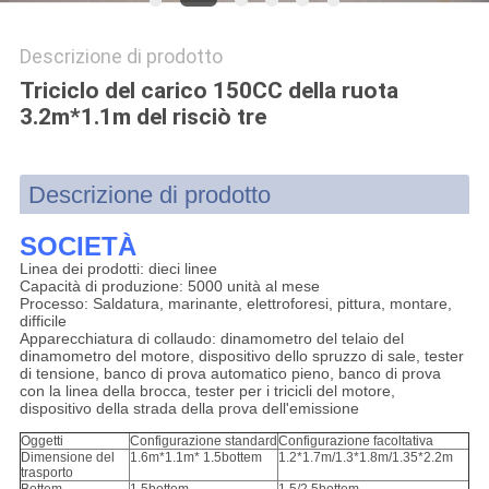
SITO
Descrizione di prodotto
Triciclo del carico 150CC della ruota
PRIVACY
3.2m*1.1m del risciò tre
POLICY
Descrizione di prodotto
SOCIETÀ
Linea dei prodotti: dieci linee
Capacità di produzione: 5000 unità al mese
Processo: Saldatura, marinante, elettroforesi, pittura, montare,
difficile
Apparecchiatura di collaudo: dinamometro del telaio del
dinamometro del motore, dispositivo dello spruzzo di sale, tester
di tensione, banco di prova automatico pieno, banco di prova
con la linea della brocca, tester per i tricicli del motore,
dispositivo della strada della prova dell'emissione
Oggetti
Configurazione standard
Configurazione facoltativa
Dimensione del
1.6m*1.1m* 1.5bottem
1.2*1.7m/1.3*1.8m/1.35*2.2m
trasporto