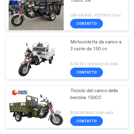
150cc tre
USD 650-850 / PCS MOQ:20 pc
CONTATTO
Motocicletta da carico a
3 ruote da 150 cc
$750.00 / Unit MOQ:20 unità
CONTATTO
Triciclo del carico della
benzina 150CC
$950.00 MOQ:10-49 unità
CONTATTO