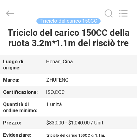
Everest
Huaying
Tricycle
Motorcycle
Co.,
Triciclo del carico 150CC
Ltd..
All
Rights
Triciclo del carico 150CC della
CASA
Reserved.
ruota 3.2m*1.1m del risciò tre
PRODOTTI
Luogo di
Henan, Cina
origine:
CIRCA
NOI
Marca:
ZHUFENG
Certificazione:
ISO,CCC
GIRO
Quantità di
1 unità
DELLA
ordine minimo:
FABBRICA
Prezzo:
$830.00 - $1,040.00 / Unit
Evidenziare:
,
triciclo del carico 150CC di 1.1m