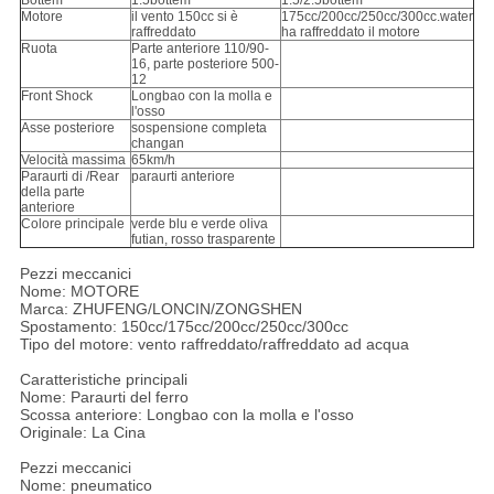
Bottem
1.5bottem
1.5/2.5bottem
Motore
il vento 150cc si è
175cc/200cc/250cc/300cc.water
raffreddato
ha raffreddato il motore
Ruota
Parte anteriore 110/90-
16, parte posteriore 500-
12
Front Shock
Longbao con la molla e
l'osso
Asse posteriore
sospensione completa
changan
Velocità massima
65km/h
Paraurti di /Rear
paraurti anteriore
della parte
anteriore
Colore principale
verde blu e verde oliva
futian, rosso trasparente
Pezzi meccanici
Nome: MOTORE
Marca: ZHUFENG/LONCIN/ZONGSHEN
Spostamento: 150cc/175cc/200cc/250cc/300cc
Tipo del motore: vento raffreddato/raffreddato ad acqua
Caratteristiche principali
Nome: Paraurti del ferro
Scossa anteriore: Longbao con la molla e l'osso
Originale: La Cina
Pezzi meccanici
Nome: pneumatico