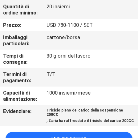
CONTROLLO
Quantità di
20 insiemi
ordine minimo:
DI
QUALITÀ
Prezzo:
USD 780-1100 / SET
Imballaggi
cartone/borsa
CONTATTICI
particolari:
Tempi di
30 giorni del lavoro
consegna:
NOTIZIE
Termini di
T/T
pagamento:
RICHIEDA
Capacità di
1000 insiemi/mese
UNA
alimentazione:
CITAZIONE
Evidenziare:
Triciclo pieno del carico della sospensione
200CC
,
L'aria ha raffreddato il triciclo del carico 200CC
MAPPA
DEL