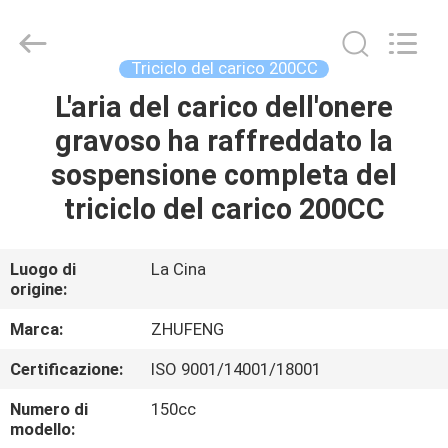
Everest
Huaying
Tricycle
Motorcycle
Co.,
Triciclo del carico 200CC
Ltd..
All
Rights
L'aria del carico dell'onere
CASA
Reserved.
gravoso ha raffreddato la
PRODOTTI
sospensione completa del
triciclo del carico 200CC
CIRCA
NOI
Luogo di
La Cina
origine:
GIRO
Marca:
ZHUFENG
DELLA
Certificazione:
ISO 9001/14001/18001
FABBRICA
Numero di
150cc
modello: