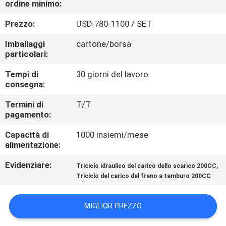
ordine minimo:
CONTROLLO
DI
Prezzo:
USD 780-1100 / SET
QUALITÀ
Imballaggi
cartone/borsa
particolari:
CONTATTICI
Tempi di
30 giorni del lavoro
consegna:
NOTIZIE
Termini di
T/T
pagamento:
Capacità di
1000 insiemi/mese
RICHIEDA
alimentazione:
UNA
Evidenziare:
,
Triciclo idraulico del carico dello scarico 200CC
CITAZIONE
Triciclo del carico del freno a tamburo 200CC
MAPPA
MIGLIOR PREZZO
DEL