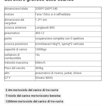
dimensione totale
3300*1260*1340
motore
l'aria 150cc si è raffreddata
dimensione del
1.2*1.6m
cargobox
scossa anteriore
Longbaodi Φ50
pneumatico
450-12
ponte
sospensione completa con il ripetitore
scossa posteriore
6cm6leaves16kg*2, spring*2 verticale
capacità di carico
1000kgs
serbatoio di
16L
combustibile
Velocità massima
60km/h
Peso del veicolo
450kg
altri
pneumatico di riserva, jacker, chiave
QTY
50sets/40HQ
3.4m motociclo del carico di tre ruote
Triciclo del carico motorizzato benzina
1200mm motociclo del carico di tre ruote