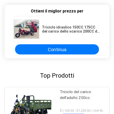
Ottieni il miglior prezzo per
Triciclo idraulico 150CC 175CC
del carico dello scarico 200CC del
freno a tamburo
Continua
Top Prodotti
Triciclo del carico
dell'adulto 250cc
$1,100.00 - $1,200.00 / Unit MOQ:30 unità/unità