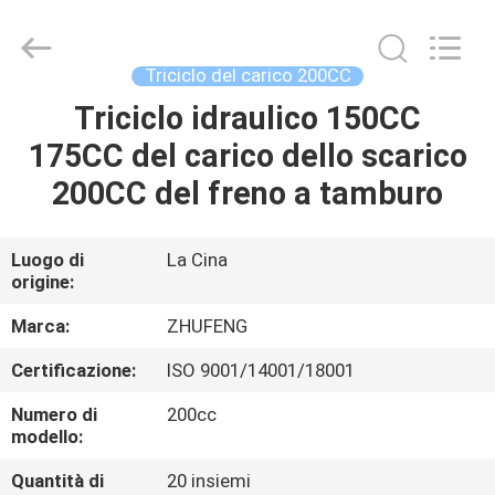
Everest
Huaying
Tricycle
Motorcycle
Co.,
Triciclo del carico 200CC
Ltd..
All
Rights
Triciclo idraulico 150CC
CASA
Reserved.
175CC del carico dello scarico
PRODOTTI
200CC del freno a tamburo
CIRCA
Luogo di
La Cina
origine:
NOI
Marca:
ZHUFENG
GIRO
Certificazione:
ISO 9001/14001/18001
DELLA
Numero di
200cc
FABBRICA
modello:
Quantità di
20 insiemi