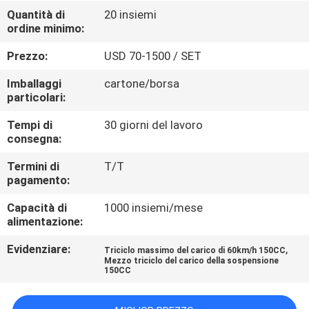
CONTROLLO
Quantità di
20 insiemi
ordine minimo:
DI
QUALITÀ
Prezzo:
USD 70-1500 / SET
Imballaggi
cartone/borsa
CONTATTICI
particolari:
Tempi di
30 giorni del lavoro
consegna:
NOTIZIE
Termini di
T/T
pagamento:
RICHIEDA
Capacità di
1000 insiemi/mese
UNA
alimentazione:
CITAZIONE
Evidenziare:
,
Triciclo massimo del carico di 60km/h 150CC
Mezzo triciclo del carico della sospensione
150CC
MAPPA
DEL