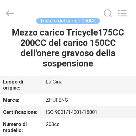
Everest
Huaying
Tricycle
Motorcycle
Co.,
Triciclo del carico 150CC
Ltd..
All
Rights
Mezzo carico Tricycle175CC
CASA
Reserved.
200CC del carico 150CC
PRODOTTI
dell'onere gravoso della
sospensione
CIRCA
NOI
Luogo di
La Cina
origine:
GIRO
Marca:
ZHUFENG
DELLA
Certificazione:
ISO 9001/14001/18001
FABBRICA
Numero di
200cc
modello: