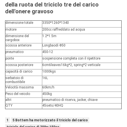
della ruota del triciclo tre del carico
dell'onere gravoso
dimensione totale
3350*1260*1340
motore
200cc raffreddato ad acqua
dimensione del
1.2*1.5m
cargobox
scossa anteriore
Longbaodi Φ50
pneumatico
450-12
ponte
sospensione completa con il ripetitore
scossa posteriore
6cm6leaves16kg*2, spring*2 verticale
capacità di carico
1000kgs
serbatoio di
16L
combustibile
Velocità massima
60km/h
Peso del veicolo
450kg
altri
pneumatico di riserva, jacker, chiave
QTY
45sets/40HQ
1
5 Bottem ha motorizzato il triciclo del carico