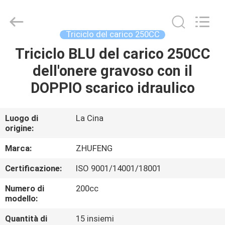
Everest
Huaying
Tricycle
Motorcycle
Co.,
Triciclo del carico 250CC
Ltd..
All
Rights
Triciclo BLU del carico 250CC
CASA
Reserved.
dell'onere gravoso con il
PRODOTTI
DOPPIO scarico idraulico
CIRCA
Luogo di
La Cina
origine:
NOI
Marca:
ZHUFENG
GIRO
Certificazione:
ISO 9001/14001/18001
DELLA
Numero di
200cc
FABBRICA
modello:
Quantità di
15 insiemi