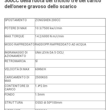
300CC della ruota del triciclo tre del carico
dell'onere gravoso dello scarico
SPOSTAMENTO
ZONGSHEN 200CC
POTERE DI MAX
10.3/7500 kw/r/min
MAX.TORQUE
14.2/6000 N.m/r/min
MODO RAFFREDDATO
RADDOPPI RAFFREDDATO AD ACQUA
INGRANAGGIO DI
UNA LEVA DA 5 CICLI
AZIONAMENTO
RETROMARCIA
SÌ
VELOCITÀ DI MAX
60KM/H
CARICAMENTO DI
2500KGS
MAX
CONTENITORE DI
1.4*2.0m
CARICO
FONDO
1.5mm
STRUTTURA
OSSO di 50*100mm