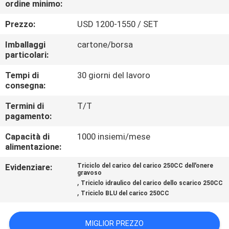
ordine minimo:
CONTROLLO
DI
Prezzo:
USD 1200-1550 / SET
QUALITÀ
Imballaggi
cartone/borsa
particolari:
CONTATTICI
Tempi di
30 giorni del lavoro
consegna:
NOTIZIE
Termini di
T/T
pagamento:
Capacità di
1000 insiemi/mese
RICHIEDA
alimentazione:
UNA
Evidenziare:
Triciclo del carico del carico 250CC dell'onere
CITAZIONE
gravoso
,
Triciclo idraulico del carico dello scarico 250CC
,
Triciclo BLU del carico 250CC
MAPPA
DEL
MIGLIOR PREZZO