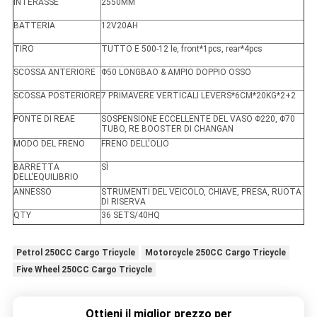
INTERASSE
2550MM
BATTERIA
12V20AH
TIRO
TUTTO E 500-12 le, front*1pcs, rear*4pcs
SCOSSA ANTERIORE
Φ50 LONGBAO & AMPIO DOPPIO OSSO
SCOSSA POSTERIORE
7 PRIMAVERE VERTICALI LEVERS*6CM*20KG*2+2
PONTE DI REAE
SOSPENSIONE ECCELLENTE DEL VASO Φ220, Φ70
TUBO, RE BOOSTER DI CHANGAN
MODO DEL FRENO
FRENO DELL'OLIO
BARRETTA
SÌ
DELL'EQUILIBRIO
ANNESSO
STRUMENTI DEL VEICOLO, CHIAVE, PRESA, RUOTA
DI RISERVA
QTY
36 SETS/40HQ
Petrol 250CC Cargo Tricycle
Motorcycle 250CC Cargo Tricycle
Five Wheel 250CC Cargo Tricycle
Ottieni il miglior prezzo per