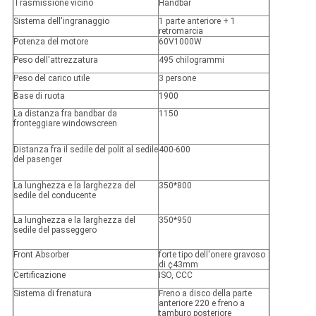
Trasmissione vicino
Handbar
Sistema dell'ingranaggio
1 parte anteriore + 1
retromarcia
Potenza del motore
60V1000W
Peso dell'attrezzatura
495 chilogrammi
Peso del carico utile
3 persone
Base di ruota
1900
La distanza fra bandbar da
1150
fronteggiare windowscreen
Distanza fra il sedile del polit al sedile
400-600
del pasenger
La lunghezza e la larghezza del
350*800
sedile del conducente
La lunghezza e la larghezza del
350*950
sedile del passeggero
Front Absorber
forte tipo dell'onere gravoso
di ¢43mm
Certificazione
ISO, CCC
Sistema di frenatura
Freno a disco della parte
anteriore 220 e freno a
tamburo posteriore