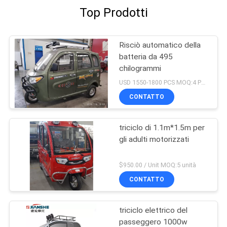
Top Prodotti
Risciò automatico della
batteria da 495
chilogrammi
USD 1550-1800 PCS MOQ:4 PCS
CONTATTO
triciclo di 1.1m*1.5m per
gli adulti motorizzati
$950.00 / Unit MOQ:5 unità
CONTATTO
triciclo elettrico del
passeggero 1000w