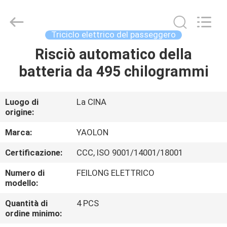
Everest
Huaying
Tricycle
Motorcycle
Co.,
Triciclo elettrico del passeggero
Ltd..
All
Rights
Risciò automatico della
CASA
Reserved.
batteria da 495 chilogrammi
PRODOTTI
Luogo di
La CINA
origine:
CIRCA
NOI
Marca:
YAOLON
Certificazione:
CCC, ISO 9001/14001/18001
GIRO
Numero di
FEILONG ELETTRICO
DELLA
modello:
FABBRICA
Quantità di
4 PCS
ordine minimo: