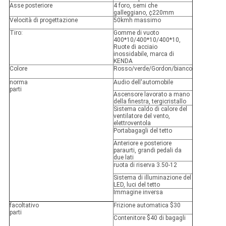
Asse posteriore
4 foro, semi che
galleggiano, ¢220mm
Velocità di progettazione
50kmh massimo
Tiro:
Gomme di vuoto
400*10/400*10/400*10,
Ruote di acciaio
inossidabile, marca di
KENDA
Colore
Rosso/verde/Gordon/bianco
norma
Audio dell'automobile
parti
Ascensore lavorato a mano
della finestra, tergicristallo
Sistema caldo di calore del
ventilatore del vento,
elettroventola
Portabagagli del tetto
Anteriore e posteriore
paraurti, grandi pedali da
due lati
ruota di riserva 3.50-12
Sistema di illuminazione del
LED, luci del tetto
Immagine inversa
facoltativo
Frizione automatica $30
parti
Contenitore $40 di bagagli