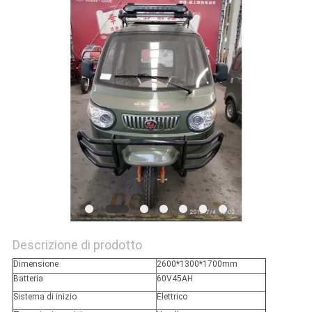
SITO
PRIVACY
POLICY
Descrizione di prodotto
Dimensione
2600*1300*1700mm
Batteria
60V45AH
Sistema di inizio
Elettrico