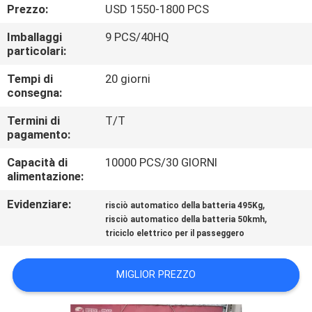
CONTROLLO
Prezzo:
USD 1550-1800 PCS
DI
Imballaggi
9 PCS/40HQ
particolari:
QUALITÀ
Tempi di
20 giorni
consegna:
CONTATTICI
Termini di
T/T
pagamento:
NOTIZIE
Capacità di
10000 PCS/30 GIORNI
alimentazione:
RICHIEDA
Evidenziare:
,
risciò automatico della batteria 495Kg
UNA
,
risciò automatico della batteria 50kmh
CITAZIONE
triciclo elettrico per il passeggero
MIGLIOR PREZZO
MAPPA
DEL