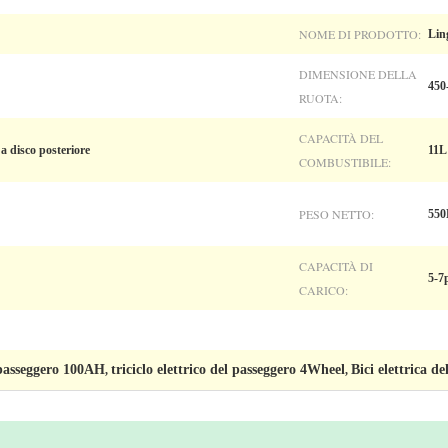
NOME DI PRODOTTO:
Lin
DIMENSIONE DELLA
450
RUOTA:
CAPACITÀ DEL
 a disco posteriore
11L
COMBUSTIBILE:
PESO NETTO:
55
CAPACITÀ DI
5-7
CARICO:
l passeggero 100AH
triciclo elettrico del passeggero 4Wheel
Bici elettrica d
,
,