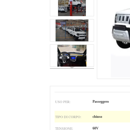
USO PER:
Passeggero
TIPO DI CORPO:
chiuso
TENSIONE:
60V