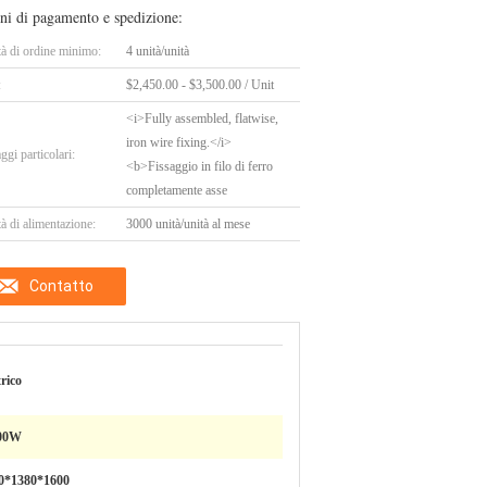
ni di pagamento e spedizione:
tà di ordine minimo:
4 unità/unità
:
$2,450.00 - $3,500.00 / Unit
<i>Fully assembled, flatwise,
iron wire fixing.</i>
ggi particolari:
<b>Fissaggio in filo di ferro
completamente asse
à di alimentazione:
3000 unità/unità al mese
Contatto
trico
00W
0*1380*1600