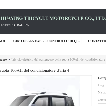
HUAYING TRICYCLE MOTORCYCLE CO., LTD.
L TRICICLO DAL 1997
NOI
GIRO DELLA FABBRICA
CONTROLLO DI QUALITÀ
CONTATTI
eggero
Triciclo elettrico del passeggero della ruota 100AH del condizionatore 
a ruota 100AH del condizionatore d'aria 4
Dettag
Luogo d
Marca:
Certifi