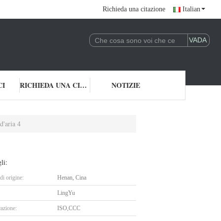
Richieda una citazione
Italian
CI
RICHIEDA UNA CITAZIONE
NOTIZIE
d'aria 4
li:
i origine:
Henan, Cina
LingYu
cazione:
ISO,CCC