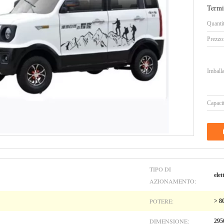
Termi
Quanti
Prezzo
Imballa
Capacit
TIPO DI
elet
AZIONAMENTO:
POTERE:
> 8
DIMENSIONE:
295