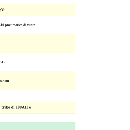
gYu
-10 pneumatico di vuoto
0KG
person
el trike di 100AH e