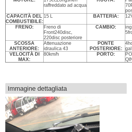
raffreddato ad acqua
70
pos
CAPACITÀ DEL
15 L
BATTERIA:
12
COMBUSTIBILE:
FRENO:
Freno di
CAMBIO:
in
Front240disc,
5fr
220disc posteriore
SCOSSA
Attenuazione
PONTE
4ho
ANTERIORE:
idraulica 43
POSTERIORE:
gal
VELOCITÀ DI
80km/h
PORTO:
PO
MAX:
QI
Immagine dettagliata