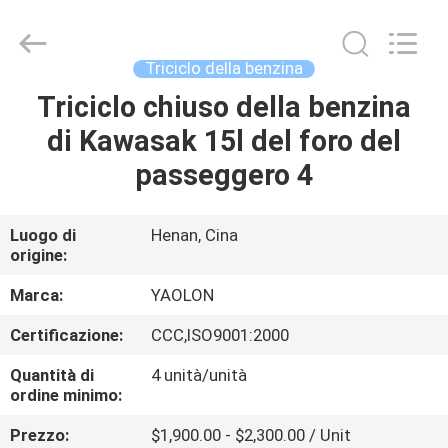
Everest
Huaying
Tricycle
Motorcycle
Co.,
Triciclo della benzina
Ltd..
All
Rights
Triciclo chiuso della benzina
CASA
Reserved.
di Kawasak 15l del foro del
PRODOTTI
passeggero 4
CIRCA
Luogo di
Henan, Cina
origine:
NOI
Marca:
YAOLON
GIRO
Certificazione:
CCC,ISO9001:2000
DELLA
Quantità di
4 unità/unità
FABBRICA
ordine minimo:
Prezzo:
$1,900.00 - $2,300.00 / Unit