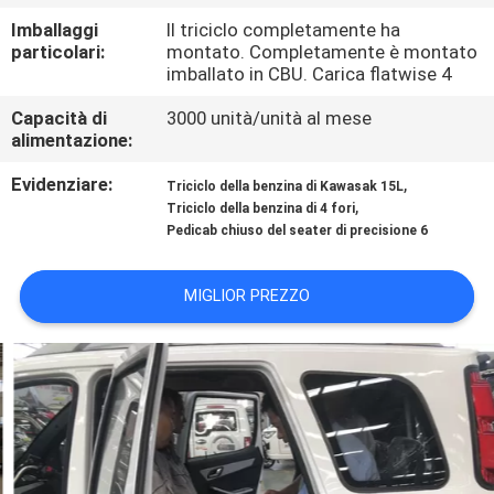
CONTROLLO
Imballaggi
Il triciclo completamente ha
DI
particolari:
montato. Completamente è montato
imballato in CBU. Carica flatwise 4
QUALITÀ
Capacità di
3000 unità/unità al mese
alimentazione:
CONTATTICI
Evidenziare:
,
Triciclo della benzina di Kawasak 15L
,
Triciclo della benzina di 4 fori
NOTIZIE
Pedicab chiuso del seater di precisione 6
RICHIEDA
MIGLIOR PREZZO
UNA
CITAZIONE
MAPPA
DEL