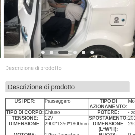
SITO
PRIVACY
POLICY
Descrizione di prodotto
Descrizione di prodotto
USI PER:
Passeggero
TIPO DI
Mot
AZIONAMENTO:
TIPO DI CORPO:
Chiuso
POTERE:
< 2
TENSIONE:
12V
SPOSTAMENTO:
201
DIMENSIONE:
2900*1350*1800mm
DIMENSIONE
29
(L*W*H):
MOTORE:
175ccZongshen
RUOTA:
Par