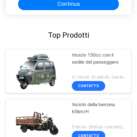
Continua
Top Prodotti
triciclo 150cc con il
sedile del passeggero
$1,700.00 - $1,880.00 / Unit MOQ:4 unità
CONTATTO
triciclo della benzina
65km/H
$780.00 - $850.00 / Unit MOQ:20 unità/unità
CONTATTO