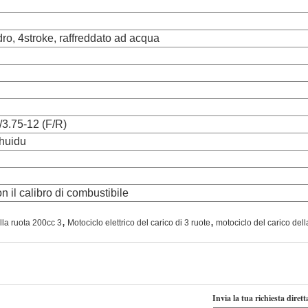
ndro, 4stroke, raffreddato ad acqua
/3.75-12 (F/R)
zhuidu
n il calibro di combustibile
,
,
lla ruota 200cc 3
Motociclo elettrico del carico di 3 ruote
motociclo del carico del
Invia la tua richiesta diret