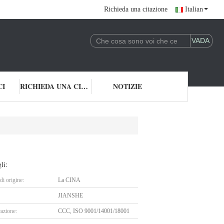
Richieda una citazione
Italian
CI
RICHIEDA UNA CITAZIONE
NOTIZIE
li:
i origine:
La CINA
JIANSHE
cazione:
CCC, ISO 9001/14001/18001