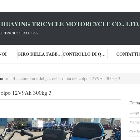
HUAYING TRICYCLE MOTORCYCLE CO., LTD.
L TRICICLO DAL 1997
NOI
GIRO DELLA FABBRICA
CONTROLLO DI QUALITÀ
CONTATTI
ruote
4 ciclomotore del gas della ruota del colpo 12V9Ah 300kg 3
l colpo 12V9Ah 300kg 3
Dettag
Luogo d
Marca:
Certifi