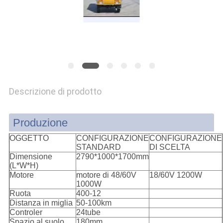
SITO
PRIVACY
POLICY
Descrizione di prodotto
Produzione
OGGETTO
CONFIGURAZIONE
CONFIGURAZIONE
STANDARD
DI SCELTA
Dimensione
2790*1000*1700mm
(L*W*H)
Motore
motore di 48/60V
18/60V 1200W
1000W
Ruota
400-12
Distanza in miglia
50-100km
Controler
24tube
Spazio al suolo
180mm