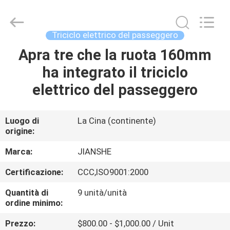
Everest
Huaying
Tricycle
Motorcycle
Co.,
Triciclo elettrico del passeggero
Ltd..
All
Rights
Apra tre che la ruota 160mm
CASA
Reserved.
ha integrato il triciclo
PRODOTTI
elettrico del passeggero
CIRCA
Luogo di
La Cina (continente)
origine:
NOI
Marca:
JIANSHE
GIRO
Certificazione:
CCC,ISO9001:2000
DELLA
Quantità di
9 unità/unità
FABBRICA
ordine minimo:
Prezzo:
$800.00 - $1,000.00 / Unit