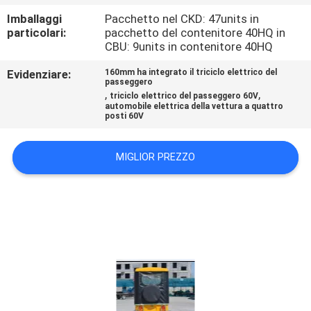
CONTROLLO
Imballaggi
Pacchetto nel CKD: 47units in
DI
particolari:
pacchetto del contenitore 40HQ in
CBU: 9units in contenitore 40HQ
QUALITÀ
Evidenziare:
160mm ha integrato il triciclo elettrico del
passeggero
,
,
CONTATTICI
triciclo elettrico del passeggero 60V
automobile elettrica della vettura a quattro
posti 60V
NOTIZIE
MIGLIOR PREZZO
RICHIEDA
UNA
CITAZIONE
MAPPA
DEL