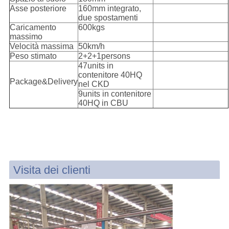
Asse posteriore
160mm integrato,
due spostamenti
Caricamento
600kgs
massimo
Velocità massima
50km/h
Peso stimato
2+2+1persons
47units in
contenitore 40HQ
Package&Delivery
nel CKD
9units in contenitore
40HQ in CBU
Visita dei clienti