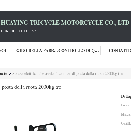
HUAYING TRICYCLE MOTORCYCLE CO., LTD.
L TRICICLO DAL 1997
NOI
GIRO DELLA FABBRICA
CONTROLLO DI QUALITÀ
CONTATTI
ruote
Scossa elettrica che avvia il camion di posta della ruota 2000kg tre
i posta della ruota 2000kg tre
Dettag
Luogo d
Marca:
Certifi