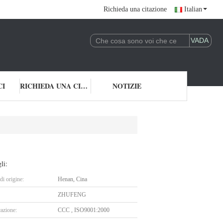
Richieda una citazione
Italian
CI
RICHIEDA UNA CITAZIONE
NOTIZIE
li:
i origine:
Henan, Cina
ZHUFENG
cazione:
CCC , ISO9001:2000