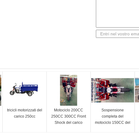
tricicli motorizzati del
Motociclo 200CC
Sospensione
carico 250cc
250CC 300CC Front
completa del
Shock del carico
motociclo 150CC del
della ruota 60KM/H
carico della ruota del
tre
carico 3 dell'onere