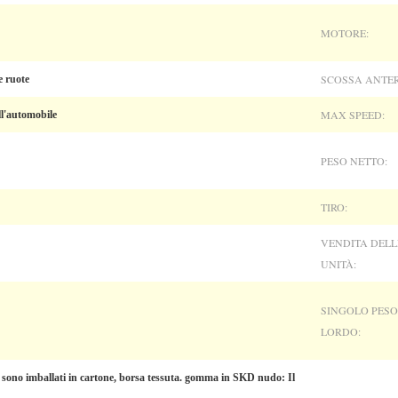
MOTORE:
SCOSSA ANTER
e ruote
MAX SPEED:
ll'automobile
PESO NETTO:
TIRO:
VENDITA DELL
UNITÀ:
SINGOLO PESO
LORDO:
 sono imballati in cartone, borsa tessuta. gomma in SKD nudo: Il