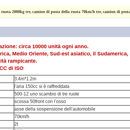
a ruota 2000kg tre
camion di posta della ruota 70km/h tre
camion di posta
,
,
azione: circa 10000 unità ogni anno.
rica, Medio Oriente, Sud-est asiatico, il Sudamerica,
lità rampicante.
CCC di ISO
3.4m*1.2m
l'aria 150cc si è raffreddata
500-12 uno scambio di tre ruote
scossa 50front con l'osso
asse della sospensione dell'automobile
70km/h
2t