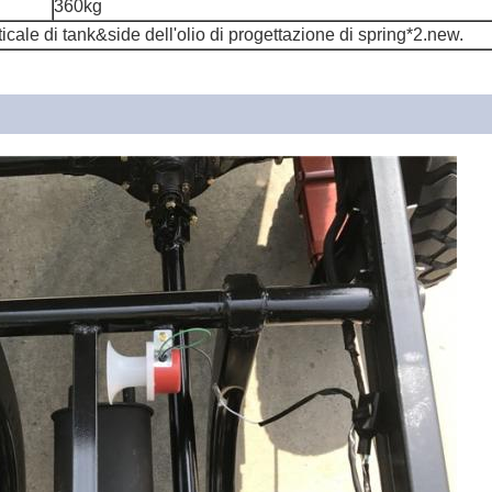
360kg
ticale di tank&side dell'olio di progettazione di spring*2.new.