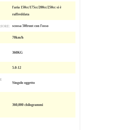
l'aria 150cc/175cc/200cc/250cc si è
raffreddata
IORE:
scossa 50front con l'osso
70km/h
360KG
5.0-12
E
Singolo oggetto
360,000 chilogrammi