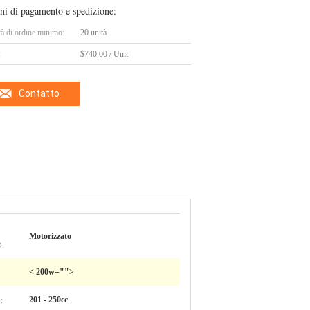
ni di pagamento e spedizione:
tà di ordine minimo:
20 unità
:
$740.00 / Unit
Contatto
Motorizzato
:
< 200w="">
:
201 - 250cc