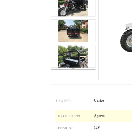
USO PER:
Carico
TIPO DI CORPO:
Aperto
TENSIONE:
12V