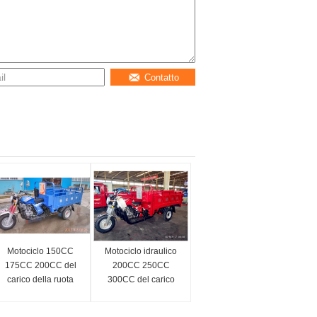
Contatto
Motociclo 150CC
Motociclo idraulico
175CC 200CC del
200CC 250CC
carico della ruota
300CC del carico
dell'onere gravoso
della ruota dell'onere
tre
gravoso 3 dello