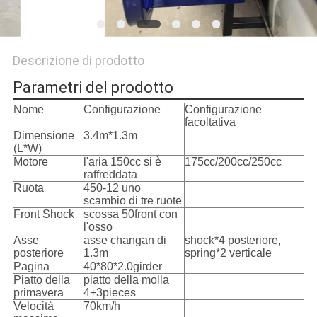
SITO
PRIVACY
Descrizione di prodotto
POLICY
Parametri del prodotto
Nome
Configurazione
Configurazione
facoltativa
Dimensione
3.4m*1.3m
(L*W)
Motore
l'aria 150cc si è
175cc/200cc/250cc
raffreddata
Ruota
450-12 uno
scambio di tre ruote
Front Shock
scossa 50front con
l'osso
Asse
asse changan di
shock*4 posteriore,
posteriore
1.3m
spring*2 verticale
Pagina
40*80*2.0girder
Piatto della
piatto della molla
primavera
4+3pieces
Velocità
70km/h