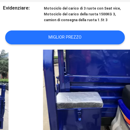
CONTROLLO
Evidenziare:
,
Motociclo del carico di 3 ruote con Seat vice
DI
,
Motociclo del carico della ruota 1500KG 3
camion di consegna della ruota 1.5t 3
QUALITÀ
MIGLIOR PREZZO
CONTATTICI
NOTIZIE
RICHIEDA
UNA
CITAZIONE
MAPPA
DEL