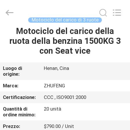
Everest
Huaying
Tricycle
Motorcycle
Co.,
Motociclo del carico di 3 ruote
Ltd..
All
Rights
Motociclo del carico della
CASA
Reserved.
ruota della benzina 1500KG 3
PRODOTTI
con Seat vice
CIRCA
Luogo di
Henan, Cina
origine:
NOI
Marca:
ZHUFENG
GIRO
Certificazione:
CCC , ISO9001:2000
DELLA
Quantità di
20 unità
FABBRICA
ordine minimo:
Prezzo:
$790.00 / Unit