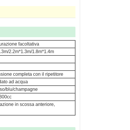
razione facoltativa
.3m/2.2m*1.3m/1.8m*1.4m
ione completa con il ripetitore
ddato ad acqua
sso/blu/champagne
300cc
uazione in scossa anteriore,