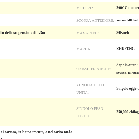
MOTORE:
200CC motore
SCOSSA ANTERIORE:
scossa 50Hush
MAX SPEED:
olio della sospensione di 1.3m
80Km/h
MARCA:
ZHUFENG
doppia attenua
CARATTERISTICHE:
scossa, pneuma
VENDITA DELLE
Singolo oggett
UNITÀ:
SINGOLO PESO
350,000 chilo
LORDO:
di cartone, in borsa tessuta, o nel carico nudo