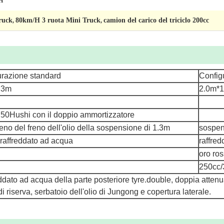
0H
ruck
80km/H 3 ruota Mini Truck
camion del carico del triciclo 200cc
,
,
urazione standard
Configu
.3m
2.0m*1
50Hushi con il doppio ammortizzatore
eno del freno dell'olio della sospensione di 1.3m
sospens
raffreddato ad acqua
raffre
oro ro
250cc/
eddato ad acqua della parte posteriore tyre.double, doppia atten
riserva, serbatoio dell'olio di Jungong e copertura laterale.