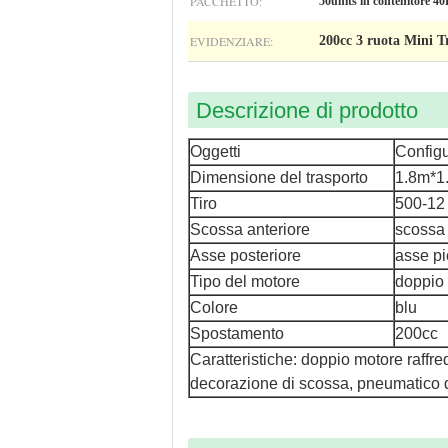
PACCHETTO:
50units in contenitore 4
EVIDENZIARE:
200cc 3 ruota Mini T
Descrizione di prodotto
Oggetti
Config
Dimensione del trasporto
1.8m*1
Tiro
500-12
Scossa anteriore
scossa 
Asse posteriore
asse pi
Tipo del motore
doppio 
Colore
blu
Spostamento
200cc
Caratteristiche: doppio motore raffr
decorazione di scossa, pneumatico di 