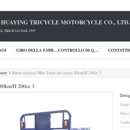
HUAYING TRICYCLE MOTORCYCLE CO., LTD.
L TRICICLO DAL 1997
NOI
GIRO DELLA FABBRICA
CONTROLLO DI QUALITÀ
CONTATTI
ruote
Ruota elettrica Mini Truck del carico 80km/H 200cc 3
o 80km/H 200cc 3
Dettag
Luogo d
Marca:
Certifi