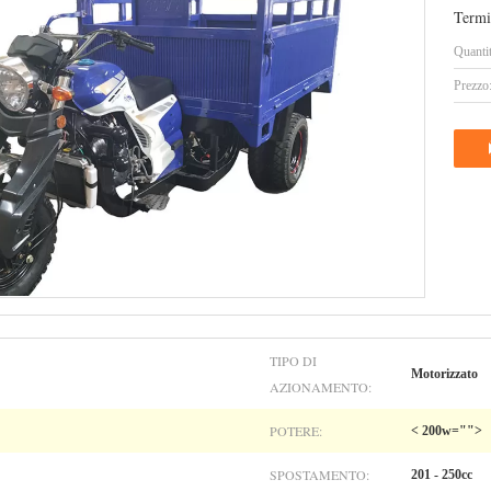
Termi
Quanti
Prezzo
TIPO DI
Motorizzato
AZIONAMENTO:
POTERE:
< 200w="">
SPOSTAMENTO:
201 - 250cc