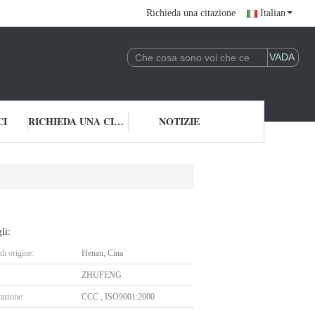
Richieda una citazione
Italian
CI
RICHIEDA UNA CITAZIONE
NOTIZIE
li:
i origine:
Henan, Cina
ZHUFENG
cazione:
CCC , ISO9001:2000