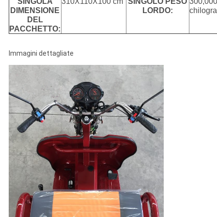
SINGOLA
310X110X100 cm
SINGOLO PESO
300,00
DIMENSIONE
LORDO:
chilogr
DEL
PACCHETTO:
Immagini dettagliate