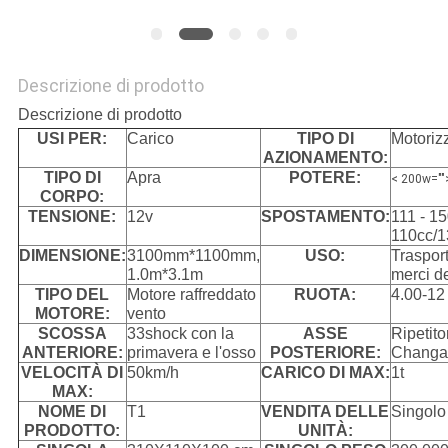
SITO
PRIVACY
Descrizione di prodotto
Descrizione di prodotto
POLICY
USI PER:
Carico
TIPO DI
Motoriz
AZIONAMENTO:
TIPO DI
Apra
POTERE:
< 200w=""
CORPO:
TENSIONE:
12v
SPOSTAMENTO:
111 - 15
110cc/1
DIMENSIONE:
3100mm*1100mm,
USO:
Trasport
1.0m*3.1m
merci de
TIPO DEL
Motore raffreddato
RUOTA:
4.00-12 
MOTORE:
vento
SCOSSA
33shock con la
ASSE
Ripetito
ANTERIORE:
primavera e l'osso
POSTERIORE:
Changa
VELOCITÀ DI
50km/h
CARICO DI MAX:
1t
MAX:
NOME DI
T1
VENDITA DELLE
Singolo
PRODOTTO:
UNITÀ: