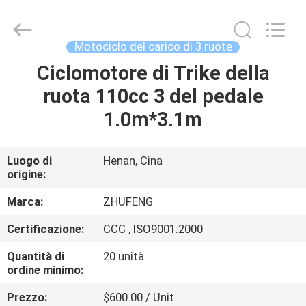
Everest
Huaying
Tricycle
Motorcycle
Co.,
Motociclo del carico di 3 ruote
Ltd..
All
Rights
Ciclomotore di Trike della
CASA
Reserved.
ruota 110cc 3 del pedale
PRODOTTI
1.0m*3.1m
CIRCA
Luogo di
Henan, Cina
origine:
NOI
Marca:
ZHUFENG
GIRO
Certificazione:
CCC , ISO9001:2000
DELLA
Quantità di
20 unità
FABBRICA
ordine minimo:
Prezzo:
$600.00 / Unit