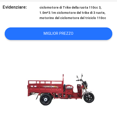
CONTROLLO
Evidenziare:
,
ciclomotore di Trike della ruota 110cc 3
DI
,
1.0m*3.1m ciclomotore del trike di 3 ruote
motorino del ciclomotore del triciclo 110cc
QUALITÀ
MIGLIOR PREZZO
CONTATTICI
NOTIZIE
RICHIEDA
UNA
CITAZIONE
MAPPA
DEL