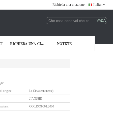
Richieda una citazione
Italian
CI
RICHIEDA UNA CITAZIONE
NOTIZIE
li:
i origine:
La Cina (continente)
JIANSHE
cazione:
CCC,ISO9001:2000