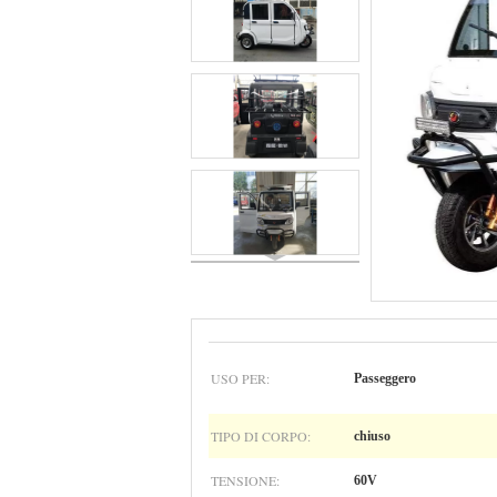
USO PER:
Passeggero
TIPO DI CORPO:
chiuso
TENSIONE:
60V