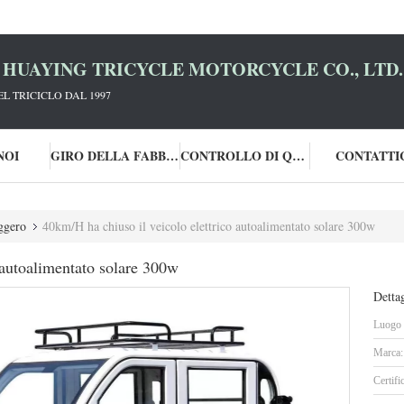
HUAYING TRICYCLE MOTORCYCLE CO., LTD.
L TRICICLO DAL 1997
NOI
GIRO DELLA FABBRICA
CONTROLLO DI QUALITÀ
CONTATTI
eggero
40km/H ha chiuso il veicolo elettrico autoalimentato solare 300w
 autoalimentato solare 300w
Dettag
Luogo d
Marca:
Certifi