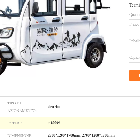
Termi
Quanti
Prezzo
Imballa
Capacit
TIPO DI
elettrico
AZIONAMENTO:
POTERE:
> 800W
DIMENSIONE:
2700*1200*1700mm, 2700*1200*1700mm