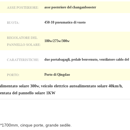
ASSE POSTERIORE:
asse posteriore del changanbooster
RUOTA:
450-10 pneumatico di vuoto
REGOLATORE DEL
180w/275w/300w
PANNELLO SOLARE:
CARATTERISTICHE:
due portabagagli, pedale benvenuto, ventilatore caldo del
PORTO:
Porto di Qingdao
oalimentato solare 300w
veicolo elettrico autoalimentato solare 40km/h
,
,
entata del pannello solare 1KW
*1700mm, cinque porte, grande sedile.