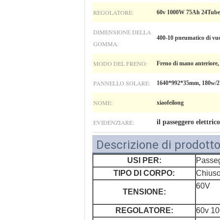
REGOLATORE:
60v 1000W 75Ah 24Tube
DIMENSIONE DELLA
400-10 pneumatico di vu
GOMMA:
MODO DEL FRENO:
Freno di mano anteriore, 
PANNELLO SOLARE:
1640*992*35mm, 180w/
NOME:
xiaofeilong
EVIDENZIARE:
il passeggero elettric
Descrizione di prodott
USI PER:
Passe
TIPO DI CORPO:
Chius
60V
TENSIONE:
REGOLATORE:
60v 1