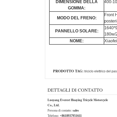
DIMENSIONE DELLA
400-10
GOMMA:
Front 
MODO DEL FRENO:
poster
1640*
PANNELLO SOLARE:
180w/
NOME:
Xiaofe
PRODOTTO TAG:
triciclo elettrico del 
DETTAGLI DI CONTATTO
Luoyang Everest Huaying Tricycle Motorcycle
Co., Ltd.
Persona di contatto:
sales
Telefono:
+8618937951611