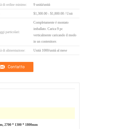
tà di ordine minimo:
9 unità/unità
:
$1,300.00 - $1,800.00 / Unit
Completamente è montato
imballato. Carica 9 pc
ggi particolari:
verticalmente caricando il modo
in un contenitore.
à di alimentazione:
Unità 1000/unità al mese
Contatto
m, 2700 * 1300 * 1800mm